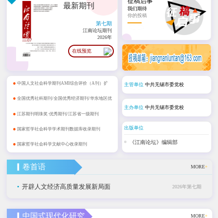
征稿启事
最新期刊
我们期待
你的投稿
第七期
江南论坛期刊
2026年
在线预览
•
中国人文社会科学期刊AMI综合评价（A刊）扩
主管单位
中共无锡市委党校
•
展期刊
全国优秀社科期刊/全国优秀经济期刊/华东地区优
主办单位
中共无锡市委党校
•
秀期刊
江苏期刊明珠奖·优秀期刊/江苏省一级期刊
•
出版单位
国家哲学社会科学学术期刊数据库收录期刊
•
《江南论坛》编辑部
国家哲学社会科学文献中心收录期刊
▎卷首语
MORE
+
•
开辟人文经济高质量发展新局面
2026年第七期
▎中国式现代化研究
MORE
+