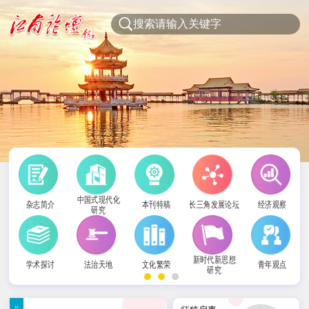
中国式现代化
杂志简介
本刊特稿
长三角发展论坛
经济观察
研究
新时代新思想
学术探讨
法治天地
文化繁荣
青年观点
研究
社科