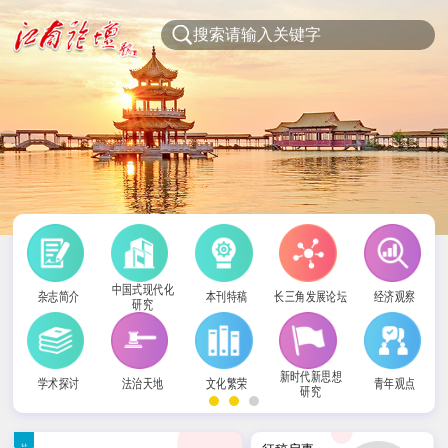
中国式现代化
杂志简介
本刊特稿
长三角发展论坛
经济观察
研究
新时代新思想
学术探讨
法治天地
文化繁荣
青年观点
研究
社科