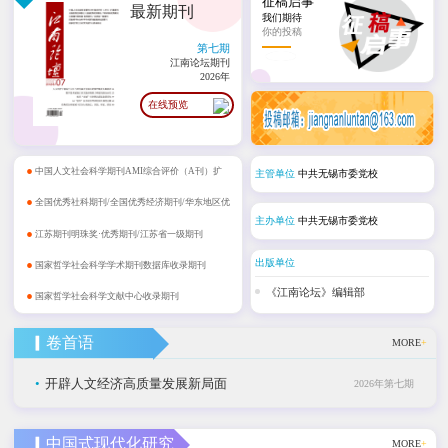
征稿启事
最新期刊
我们期待
你的投稿
第七期
江南论坛期刊
2026年
在线预览
•
中国人文社会科学期刊AMI综合评价（A刊）扩
主管单位
中共无锡市委党校
•
展期刊
全国优秀社科期刊/全国优秀经济期刊/华东地区优
主办单位
中共无锡市委党校
•
秀期刊
江苏期刊明珠奖·优秀期刊/江苏省一级期刊
•
出版单位
国家哲学社会科学学术期刊数据库收录期刊
•
《江南论坛》编辑部
国家哲学社会科学文献中心收录期刊
▎卷首语
MORE
+
•
开辟人文经济高质量发展新局面
2026年第七期
▎中国式现代化研究
MORE
+