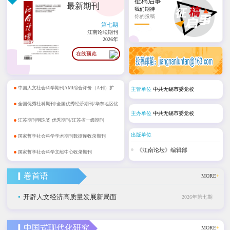
征稿启事
最新期刊
我们期待
你的投稿
第七期
江南论坛期刊
2026年
在线预览
•
中国人文社会科学期刊AMI综合评价（A刊）扩
主管单位
中共无锡市委党校
•
展期刊
全国优秀社科期刊/全国优秀经济期刊/华东地区优
主办单位
中共无锡市委党校
•
秀期刊
江苏期刊明珠奖·优秀期刊/江苏省一级期刊
•
出版单位
国家哲学社会科学学术期刊数据库收录期刊
•
《江南论坛》编辑部
国家哲学社会科学文献中心收录期刊
▎卷首语
MORE
+
•
开辟人文经济高质量发展新局面
2026年第七期
▎中国式现代化研究
MORE
+