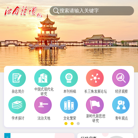
中国式现代化
杂志简介
本刊特稿
长三角发展论坛
经济观察
研究
新时代新思想
学术探讨
法治天地
文化繁荣
青年观点
研究
社科