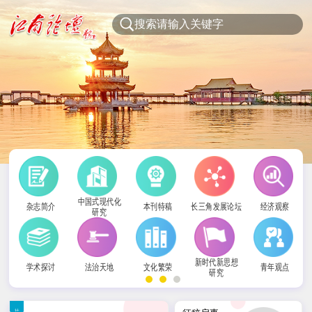
中国式现代化
杂志简介
本刊特稿
长三角发展论坛
经济观察
研究
新时代新思想
学术探讨
法治天地
文化繁荣
青年观点
研究
社科