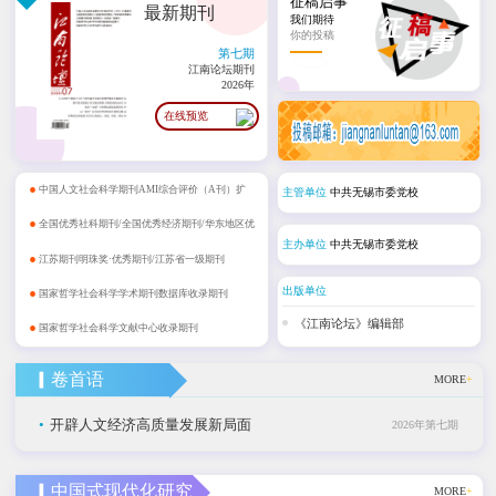
征稿启事
最新期刊
我们期待
你的投稿
第七期
江南论坛期刊
2026年
在线预览
•
中国人文社会科学期刊AMI综合评价（A刊）扩
主管单位
中共无锡市委党校
•
展期刊
全国优秀社科期刊/全国优秀经济期刊/华东地区优
主办单位
中共无锡市委党校
•
秀期刊
江苏期刊明珠奖·优秀期刊/江苏省一级期刊
•
出版单位
国家哲学社会科学学术期刊数据库收录期刊
•
《江南论坛》编辑部
国家哲学社会科学文献中心收录期刊
▎卷首语
MORE
+
•
开辟人文经济高质量发展新局面
2026年第七期
▎中国式现代化研究
MORE
+