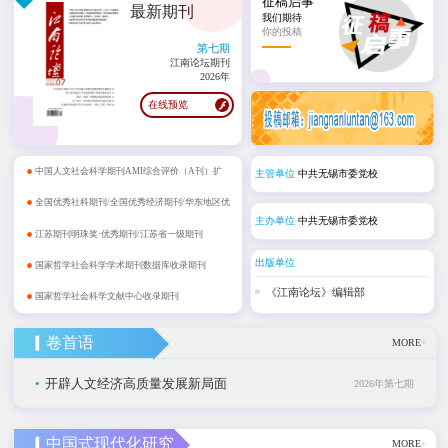
征稿启事
最新期刊
我们期待
你的投稿
第七期
江南论坛期刊
2026年
在线预览
•
中国人文社会科学期刊AMI综合评价（A刊）扩
主管单位
中共无锡市委党校
•
展期刊
全国优秀社科期刊/全国优秀经济期刊/华东地区优
主办单位
中共无锡市委党校
•
秀期刊
江苏期刊明珠奖·优秀期刊/江苏省一级期刊
•
出版单位
国家哲学社会科学学术期刊数据库收录期刊
•
《江南论坛》编辑部
国家哲学社会科学文献中心收录期刊
▎卷首语
MORE
+
•
开辟人文经济高质量发展新局面
2026年第七期
▎中国式现代化研究
MORE
+