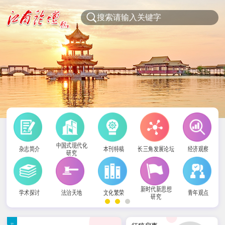
中国式现代化
杂志简介
本刊特稿
长三角发展论坛
经济观察
研究
新时代新思想
学术探讨
法治天地
文化繁荣
青年观点
研究
社科