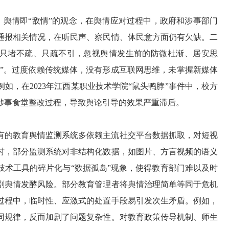
”、舆情即“敌情”的观念，在舆情应对过程中，政府和涉事部门
通报相关情况，在听民声、察民情、体民意方面仍有欠缺。二
作，只堵不疏、只疏不引，忽视舆情发生前的防微杜渐、居安思
媒”。过度依赖传统媒体，没有形成互联网思维，未掌握新媒体
如，在2023年江西某职业技术学院“鼠头鸭脖”事件中，校方
涉事食堂整改过程，导致舆论引导的效果严重滞后。
有的教育舆情监测系统多依赖主流社交平台数据抓取，对短视
时，部分监测系统对非结构化数据，如图片、方言视频的语义
技术工具的碎片化与“数据孤岛”现象，使得教育部门难以及时
剧舆情发酵风险。部分教育管理者将舆情治理简单等同于危机
过程中，临时性、应激式的处置手段易引发次生矛盾。例如，
同规律，反而加剧了问题复杂性。对教育政策传导机制、师生