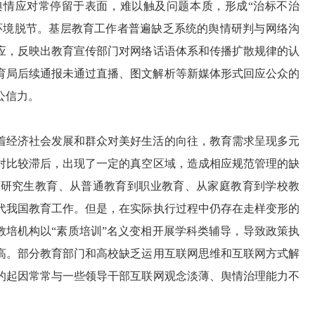
舆情应对常停留于表面，难以触及问题本质，形成“治标不治
环境脱节。基层教育工作者普遍缺乏系统的舆情研判与网络沟
应，反映出教育宣传部门对网络话语体系和传播扩散规律的认
教育局后续通报未通过直播、图文解析等新媒体形式回应公众的
公信力。
着经济社会发展和群众对美好生活的向往，教育需求呈现多元
对比较滞后，出现了一定的真空区域，造成相应规范管理的缺
到研究生教育、从普通教育到职业教育、从家庭教育到学校教
代我国教育工作。但是，在实际执行过程中仍存在走样变形的
方教培机构以“素质培训”名义变相开展学科类辅导，导致政策执
高。部分教育部门和高校缺乏运用互联网思维和互联网方式解
的起因常常与一些领导干部互联网观念淡薄、舆情治理能力不