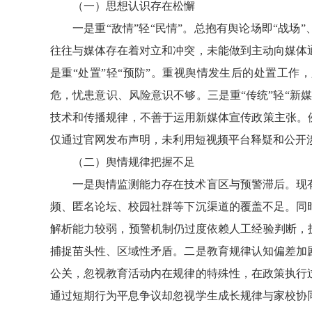
（一）思想认识存在松懈
一是重“敌情”轻“民情”。总抱有舆论场即“战场
往往与媒体存在着对立和冲突，未能做到主动向媒体
是重“处置”轻“预防”。重视舆情发生后的处置工
危，忧患意识、风险意识不够。三是重“传统”轻“新
技术和传播规律，不善于运用新媒体宣传政策主张。例
仅通过官网发布声明，未利用短视频平台释疑和公开
（二）舆情规律把握不足
一是舆情监测能力存在技术盲区与预警滞后。现
频、匿名论坛、校园社群等下沉渠道的覆盖不足。同
解析能力较弱，预警机制仍过度依赖人工经验判断，
捕捉苗头性、区域性矛盾。二是教育规律认知偏差加
公关，忽视教育活动内在规律的特殊性，在政策执行
通过短期行为平息争议却忽视学生成长规律与家校协