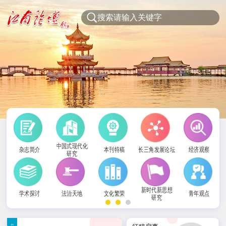
中国式现代化
杂志简介
本刊特稿
长三角发展论坛
经济观察
研究
新时代新思想
学术探讨
法治天地
文化繁荣
青年观点
研究
社科