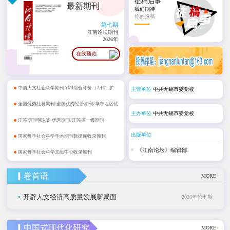
征稿启事
最新期刊
我们期待
你的投稿
第七期
江南论坛期刊
2026年
在线预览
•
中国人文社会科学期刊AMI综合评价（A刊）扩
主管单位
中共无锡市委党校
•
展期刊
全国优秀社科期刊/全国优秀经济期刊/华东地区优
主办单位
中共无锡市委党校
•
秀期刊
江苏期刊明珠奖·优秀期刊/江苏省一级期刊
•
出版单位
国家哲学社会科学学术期刊数据库收录期刊
•
《江南论坛》编辑部
国家哲学社会科学文献中心收录期刊
▎卷首语
MORE
+
•
开辟人文经济高质量发展新局面
2026年第七期
▎中国式现代化研究
MORE
+