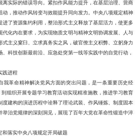
脱离实际的错误导向。紧扣作风能力提升，在基层治理、营商
活动，推动作风转变与效能提升同向发力。中央八项规定精神
促进了资源集约利用，整治形式主义释放了基层活力，使更多
现代化内在要求，为实现物质文明与精神文明协调发展、人与
形式主义窠臼、立求真务实之风，破官僚主义积弊、立躬身力
场、科技创新最前沿、应急处突第一线等实践中的自觉行动，
实践进程
以自我革命精神解决党风方面的突出问题，是一条重要历史经
求，到组织开展专题学习教育活动实现精准施教，推进学习教育
制度建构的演进历程中诠释了理论武装、作风锤炼、制度固本
并举治党规律的深刻洞见，展现了百年大党在革命性锻造中淬
以制定和落实中央八项规定开局破题