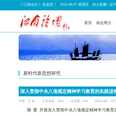
《 江南论坛 》欢迎您！
2026-08-07 星期五
加入收藏
|
设
首页
杂志简介
新时代新思想研究
深入贯彻中央八项规定精神学习教育的实践进
作者：王 前 文章来源：本站 点击数：464 发布日期：2025-8
摘 要 开展深入贯彻中央八项规定精神学习教