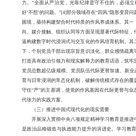
力。“全面从严治党，光靠纪律是守不住的，必须
好‘不想’的问题。”[4]部分领域存在“四风”隐形
困境，亟待构建契合时代特质的作风养成体系。其一
向、媒介接触、组织认同等方面呈现显著代际特征，
逼构建数字时代浸润式与交互化的作风培育机制。其
下，个别党员干部出现宗旨意识淡化、群众感情疏离
打造具有政治引领力和现实解释力的教育话语，筑牢
党员总数超亿级规模、党员队伍代际更替加速、新业
育与日常浸润的常态化机制，破解传统模式存在的覆
守住“严”的主基调，使党的作风基因在代际更替与
代张力的实践方案。
（三）推进中国式现代化的现实需要
开展深入贯彻中央八项规定精神学习教育是推进
是政治品格锻造与执政能力提升的演进史。学习教育