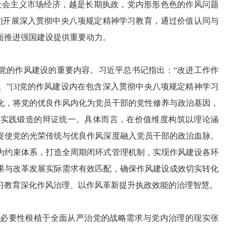
社会主义市场经济，越是长期执政，党内形形色色的作风问题
2]开展深入贯彻中央八项规定精神学习教育，通过价值认同与
面推进强国建设提供重要动力。
党的作风建设的重要内容。习近平总书记指出：“改进工作作
”[3]党的作风建设内在包含深入贯彻中央八项规定精神学习
化，将党的优良作风内化为党员干部的党性修养与政治基因，
与实践锻造的辩证统一。具体而言，在价值维度构筑以理论涵
促使党的光荣传统与优良作风深度融入党员干部的政治血脉。
为约束体系，打造全周期闭环式管理机制，实现作风建设各环
果与改革发展实际需求有效匹配，确保作风建设成效切实转化
习教育深化作风治理、以作风革新提升执政效能的治理智慧。
实必要性根植于全面从严治党的战略需求与党内治理的现实张