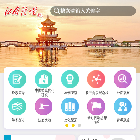
中国式现代化
杂志简介
本刊特稿
长三角发展论坛
经济观察
研究
新时代新思想
学术探讨
法治天地
文化繁荣
青年观点
研究
社科