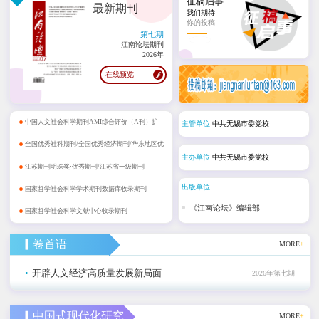
征稿启事
最新期刊
我们期待
你的投稿
第七期
江南论坛期刊
2026年
在线预览
•
中国人文社会科学期刊AMI综合评价（A刊）扩
主管单位
中共无锡市委党校
•
展期刊
全国优秀社科期刊/全国优秀经济期刊/华东地区优
主办单位
中共无锡市委党校
•
秀期刊
江苏期刊明珠奖·优秀期刊/江苏省一级期刊
•
出版单位
国家哲学社会科学学术期刊数据库收录期刊
•
《江南论坛》编辑部
国家哲学社会科学文献中心收录期刊
▎卷首语
MORE
+
•
开辟人文经济高质量发展新局面
2026年第七期
▎中国式现代化研究
MORE
+