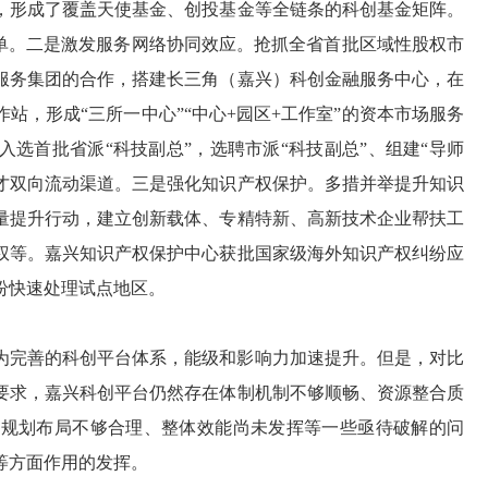
，形成了覆盖天使基金、创投基金等全链条的科创基金矩阵。
榜单。二是激发服务网络协同效应。抢抓全省首批区域性股权市
服务集团的合作，搭建长三角（嘉兴）科创金融服务中心，在
站，形成“三所一中心”“中心+园区+工作室”的资本市场服务
选首批省派“科技副总”，选聘市派“科技副总”、组建“导师
人才双向流动渠道。三是强化知识产权保护。多措并举提升知识
量提升行动，建立创新载体、专精特新、高新技术企业帮扶工
权等。嘉兴知识产权保护中心获批国家级海外知识产权纠纷应
纷快速处理试点地区。
为完善的科创平台体系，能级和影响力加速提升。但是，对比
要求，嘉兴科创平台仍然存在体制机制不够顺畅、资源整合质
，规划布局不够合理、整体效能尚未发挥等一些亟待破解的问
等方面作用的发挥。