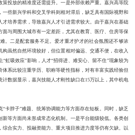
政策投放的精准度还需提升。一是外部依赖严重。嘉兴高等院
，一些新兴学科和交叉学科则相对滞后，缺乏具有国际视野和
人才培养需求，导致嘉兴人才引进需求较大。由于嘉兴在基础
方面与周围大城市有一定差距，尤其在教育、医疗、住房等保
困难。二是配套服务不足。爱才重才护才的社会氛围还不够浓
机构虽然自然环境较好，但位置相对偏远、交通不便，在收入
“虹吸效应”影响，人才“招得进、难安心、留不住”现象较为
价体系比较注重学历、职称等硬性指标，对有丰富实践经验但
统计数据显示，嘉兴技能人才刚性缺口在15万以上，其中机电
克“卡脖子”难题、统筹协调能力等方面存在短板。同时，缺乏
创新等方面尚未形成常态化机制。一是平台能级较低。各类创
，综合实力、投融资能力、重大项目推进力度等仍有欠缺。以