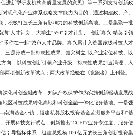
《关于促进新型研发机构高质量发展的意见》等一系列支持创新政
新对现代化产业体系战略支撑能力为目的，通过构建政、产、
能，积极打造长三角有影响力的科技创新高地。二是集聚一批
湖”人才计划、大学生“550”引才计划、“创新嘉兴·精英引领
亮“禾你在一起”城市人才品牌。嘉兴累计入选国家级科技人才
前列。三是形成一批标志性成果。嘉兴树立“以产业定位科技、以
发方向，以科技创新引领产业升级。标志性成果加速涌现，入
技部两项创新改革试点；两大改革经验在《竞跑者》上刊登。
将深化科创金融改革、知识产权保护作为实施创新驱动发展战
角地区科技成果转化高地和科创金融一体化服务基地。一是强
—南湖基金小镇，搭建私募股权投资基金监测服务平台和“基
开展科技支行试点，创新推出“CCEI”(业务专注度、服务便
估引导指标体系，组建总规模 100 亿元的长三角创新投资集