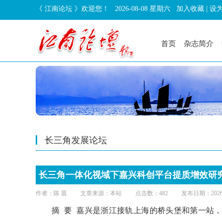
《 江南论坛 》欢迎您！
2026-08-08 星期六
加入收藏
|
设
首页
杂志简介
长三角发展论坛
长三角一体化视域下嘉兴科创平台提质增效研
作者：陈 晨 文章来源：本站 点击数：482 发布日期：2026-4
摘 要 嘉兴是浙江接轨上海的桥头堡和第一站