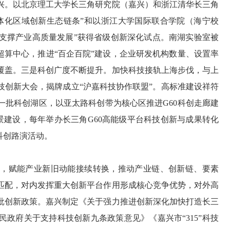
兴。以北京理工大学长三角研究院（嘉兴）和浙江清华长三角
体化区域创新生态链条”和以浙江大学国际联合学院（海宁校
式支撑产业高质量发展”获得省级创新深化试点。南湖实验室被
超算中心，推进“百企百院”建设，企业研发机构数量、设置率
覆盖。三是科创广度不断提升。加快科技接轨上海步伐，与上
技创新大会，揭牌成立“沪嘉科技协作联盟”。高标准建设祥符
一批科创湖区，以亚太路科创带为核心区推进G60科创走廊建
场景建设，每年举办长三角G60高能级平台科技创新与成果转化
科创路演活动。
政，赋能产业新旧动能接续转换，推动产业链、创新链、要素
匹配，对内发挥重大创新平台作用形成核心竞争优势，对外高
批创新政策。嘉兴制定《关于强力推进创新深化加快打造长三
政府关于支持科技创新九条政策意见》《嘉兴市“315”科技