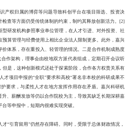
知识产权归属的博弈等问题导致科创平台在项目筛选、投资决
检查等方面仍受传统体制的约束，制约其释放创新活力。[2]
新型研发机构参照事业单位管理，在人才引进、对外投资、社
在预算管理与经费使用上相比企业法人限制更多。此外，嘉兴
理评价体系，存在重投入、轻管理的情况。二是合作机制成熟度
代化合作架构，理事会由校地双方派代表组成，定期召开会议听
，但是，这种创新模式还处于探索阶段，合作各方权责关系有
人才项目申报的“全职”要求和高校“署名非本校的科研成果不
保护要求，与柔性人才在地方发挥作用存在矛盾。嘉兴科研机
级晋升、薪酬发放等仍以合作院校为主，导致其缺乏长期深耕嘉
平台等申报中，短期内很难实现突破。
人才“引育留用”仍然存在障碍。同时，受限于总体财政情况，