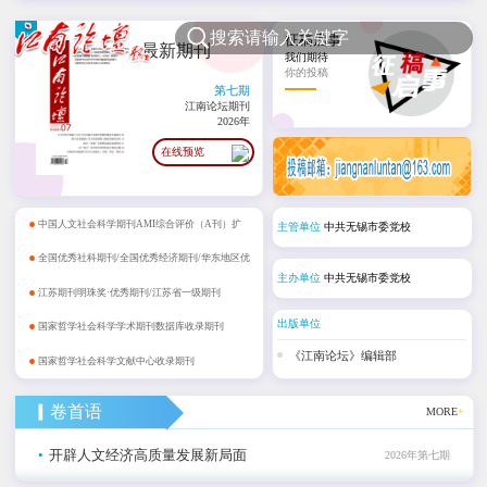
社科
征稿启事
最新期刊
我们期待
你的投稿
第七期
江南论坛期刊
2026年
在线预览
•
中国人文社会科学期刊AMI综合评价（A刊）扩
主管单位
中共无锡市委党校
•
展期刊
全国优秀社科期刊/全国优秀经济期刊/华东地区优
主办单位
中共无锡市委党校
•
秀期刊
江苏期刊明珠奖·优秀期刊/江苏省一级期刊
•
出版单位
国家哲学社会科学学术期刊数据库收录期刊
•
《江南论坛》编辑部
国家哲学社会科学文献中心收录期刊
▎卷首语
MORE
+
•
开辟人文经济高质量发展新局面
2026年第七期