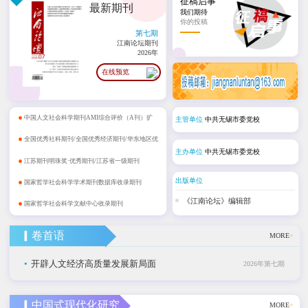
征稿启事
最新期刊
我们期待
你的投稿
第七期
江南论坛期刊
2026年
在线预览
•
中国人文社会科学期刊AMI综合评价（A刊）扩
主管单位
中共无锡市委党校
•
展期刊
全国优秀社科期刊/全国优秀经济期刊/华东地区优
主办单位
中共无锡市委党校
•
秀期刊
江苏期刊明珠奖·优秀期刊/江苏省一级期刊
•
出版单位
国家哲学社会科学学术期刊数据库收录期刊
•
《江南论坛》编辑部
国家哲学社会科学文献中心收录期刊
▎卷首语
MORE
+
•
开辟人文经济高质量发展新局面
2026年第七期
▎中国式现代化研究
MORE
+