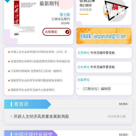
征稿启事
最新期刊
我们期待
你的投稿
第七期
江南论坛期刊
2026年
在线预览
•
中国人文社会科学期刊AMI综合评价（A刊）扩
主管单位
中共无锡市委党校
•
展期刊
全国优秀社科期刊/全国优秀经济期刊/华东地区优
主办单位
中共无锡市委党校
•
秀期刊
江苏期刊明珠奖·优秀期刊/江苏省一级期刊
•
出版单位
国家哲学社会科学学术期刊数据库收录期刊
•
《江南论坛》编辑部
国家哲学社会科学文献中心收录期刊
▎卷首语
MORE
+
•
开辟人文经济高质量发展新局面
2026年第七期
▎中国式现代化研究
MORE
+