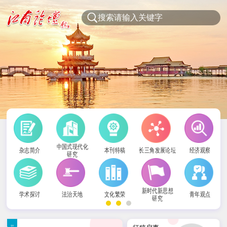
中国式现代化
杂志简介
本刊特稿
长三角发展论坛
经济观察
研究
新时代新思想
学术探讨
法治天地
文化繁荣
青年观点
研究
社科