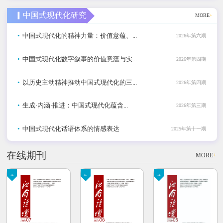
▎中国式现代化研究
MORE
+
•
中国式现代化的精神力量：价值意蕴、...
2026年第六期
•
中国式现代化数字叙事的价值意蕴与实...
2026年第四期
•
以历史主动精神推动中国式现代化的三...
2026年第四期
•
生成·内涵·推进：中国式现代化蕴含...
2026年第三期
•
中国式现代化话语体系的情感表达
2025年第十一期
在线期刊
MORE
+
社科
社科
社科